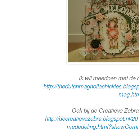
Ik wil meedoen met de 
http://thedutchmagnoliachickies.blogsp
mag.ht
Ook bij de Creatieve Zebra
http://decreatievezebra.blogspot.nl/20
mededeling.html?showCom