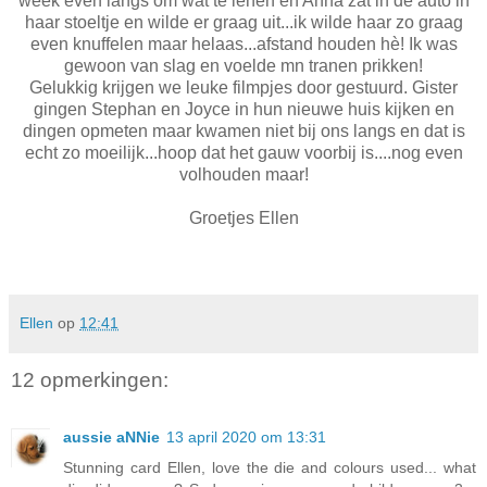
week even langs om wat te lenen en Anna zat in de auto in
haar stoeltje en wilde er graag uit...ik wilde haar zo graag
even knuffelen maar helaas...afstand houden hè! Ik was
gewoon van slag en voelde mn tranen prikken!
Gelukkig krijgen we leuke filmpjes door gestuurd. Gister
gingen Stephan en Joyce in hun nieuwe huis kijken en
dingen opmeten maar kwamen niet bij ons langs en dat is
echt zo moeilijk...hoop dat het gauw voorbij is....nog even
volhouden maar!
Groetjes Ellen
Ellen
op
12:41
12 opmerkingen:
aussie aNNie
13 april 2020 om 13:31
Stunning card Ellen, love the die and colours used... what