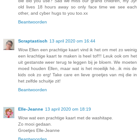
die did you use? Sad we miss our grand children, my 3yr
old lives 18 hours away so only face time we see each
other, and cyber hugs to you too.xx
Beantwoorden
Scraptastisch
13 april 2020 om 16:44
Wow Ellen een prachtige kaart vind ik het om met zo weinig
een krachtige kaart te maken is heel tof!!! Leuk ook om het
uit gestanste weer terug te leggen bij je bloem. We moeten
moed houden Ellen, maar wat is het moeilijk hè...ik mis de
kids ook zo erg! Take care en lieve groetjes van mij die in
het zelfde schuitje zit!
Beantwoorden
Elle-Jeanne
13 april 2020 om 18:19
Wow wat een prachtige kaart met de washitape.
Zo mooi gedaan.
Groetjes Elle-Jeanne
Beantwoorden