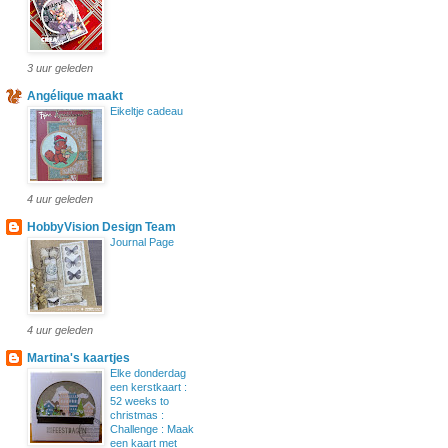
3 uur geleden
Angélique maakt
Eikeltje cadeau
4 uur geleden
HobbyVision Design Team
Journal Page
4 uur geleden
Martina's kaartjes
Elke donderdag
een kerstkaart :
52 weeks to
christmas :
Challenge : Maak
een kaart met