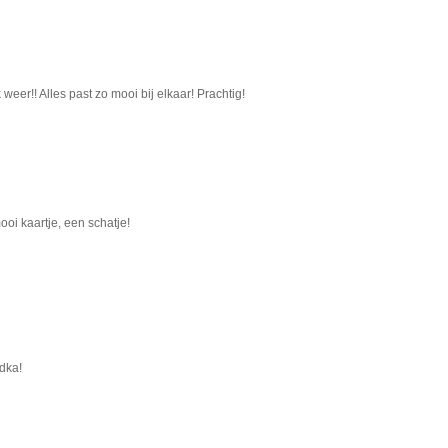
 weer!! Alles past zo mooi bij elkaar! Prachtig!
oi kaartje, een schatje!
odka!