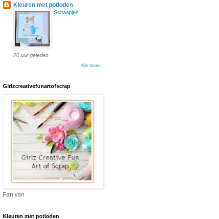
Kleuren met potloden
Schaapjes
20 uur geleden
Alle tonen
Girlzcreativefunartofscrap
Fan van
Kleuren met potloden