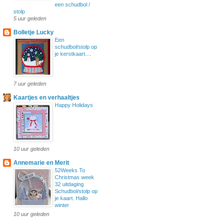
een schudbol /
stolp
5 uur geleden
Bolletje Lucky
Een
schudbol/stolp op
je kerstkaart....
7 uur geleden
Kaartjes en verhaaltjes
Happy Holidays
10 uur geleden
Annemarie en Merit
52Weeks To
Christmas week
32 uitdaging
Schudbol/stolp op
je kaart. Hallo
winter
10 uur geleden