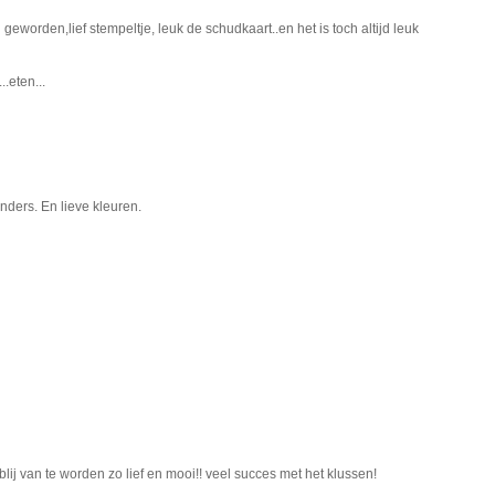
 geworden,lief stempeltje, leuk de schudkaart..en het is toch altijd leuk
.eten...
inders. En lieve kleuren.
lij van te worden zo lief en mooi!! veel succes met het klussen!