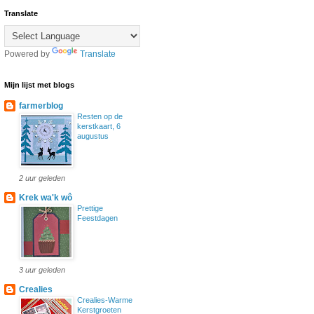
Translate
Powered by
Translate
Mijn lijst met blogs
farmerblog
Resten op de
kerstkaart, 6
augustus
2 uur geleden
Krek wa'k wô
Prettige
Feestdagen
3 uur geleden
Crealies
Crealies-Warme
Kerstgroeten