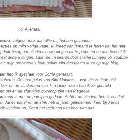
Hoi Allemaal,
euwe volgers, leuk dat jullie mij hebben gevonden.
acties op mijn vorige kaart. Ik kreeg van iemand te horen dat het niet
rg druk bezig om allerlei nieuwe dingen uit te proberen en dan bedoel ik
eel andere dingen. Laat me inspireren door allerlei filmpjes op Youtube
 als mijn probeersels leuk gelukt zijn dan plaats ik ze op mijn blog.
art heb ik speciaal voor Corrie gemaakt.
proberen. De stempel is van Bild Malarna.....wat zijn ze leuk hè?
Box en de vlinderrand van Tim Holtz, deze heb ik 2x gebruikt.
mpel en de afdrukjes bovenop zijn van Magnolia.
relrand is met de parelpen gedaan. Achter de vlinders heb ik een lint
an Janecreatief en de strik heb ik jaren geleden een keer bij Xenos
 ook vlinders op. Komt het toch nog een keer van pas.